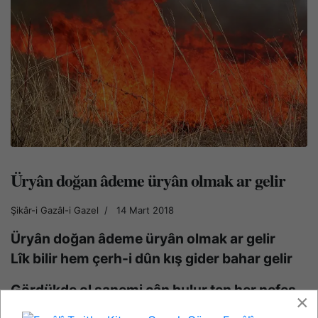
Üryân doğan âdeme üryân olmak ar gelir
Şikâr-i Gazâl-i Gazel
14 Mart 2018
Üryân doğan âdeme üryân olmak ar gelir
Lîk bilir hem çerh-i dûn kış gider bahar gelir
Gördükde ol sanemi cân bulur ten her nefes
×
Bir dem görmesem bu cân her nefes gider