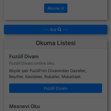
Abone ol
--- Ara
---
Okuma Listesi
Fuzûlî Divanı
Fuzûlî Divanı online oku.
Büyük şair Fuzûlî'nin Divanından Gazeller,
Beyitler, Kasideler, Rubailer, Mukattaat.
Fuzûlî Divanı
Mesnevi Oku