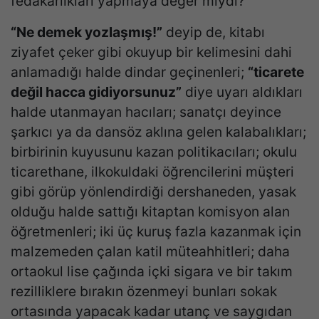
fedakârlıkları yapmaya değer miydi?
“Ne demek yozlaşmış!”
deyip de, kitabı
ziyafet çeker gibi okuyup bir kelimesini dahi
anlamadığı halde dindar geçinenleri;
“ticarete
değil hacca gidiyorsunuz”
diye uyarı aldıkları
halde utanmayan hacıları; sanatçı deyince
şarkıcı ya da dansöz aklına gelen kalabalıkları;
birbirinin kuyusunu kazan politikacıları; okulu
ticarethane, ilkokuldaki öğrencilerini müşteri
gibi görüp yönlendirdiği dershaneden, yasak
olduğu halde sattığı kitaptan komisyon alan
öğretmenleri; iki üç kuruş fazla kazanmak için
malzemeden çalan katil müteahhitleri; daha
ortaokul lise çağında içki sigara ve bir takım
rezilliklere bırakın özenmeyi bunları sokak
ortasında yapacak kadar utanç ve saygıdan