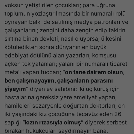
yoksun yetiştirilen çocukları; para uğruna
toplumun yozlaştırılmasında bir numaralı rolü
oynayan belki de satılmış medya patronları ve
çalışanlarını; zengini daha zengin edip fakirin
sırtına binen devleti; nasıl oluyorsa, ülkesini
kötüledikten sonra dünyanın en büyük
edebiyat ödülünü alan yazarları; komşusu
açken tok yatanları; yalanı bir numaralı ticaret
meta’ı yapan tüccarı;
“on tane dairem olsun,
ben çalışmayayım, çalışanların parasını
yiyeyim”
diyen ev sahibini; iki üç kuruş için
hastalarına gereksiz yere ameliyat yapan,
hamileleri sezaryenle doğurtan doktorları; on
iki yaşındaki kız çocuğuna tecavüz eden 26
sapığı
“kızın rızasıyla olmuş”
diyerek serbest
bırakan hukukçuları saydırmayın bana.