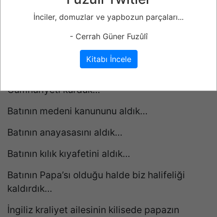
toplulukları büyüleyip, yaptığını güzel
İnciler, domuzlar ve yapbozun parçaları...
gösteriyor.
- Cerrah Güner Fuzûlî
Bir düşünelim!
Kitabı İncele
Biz ne yaptık?
Cumhuriyeti kurduk…
Batının medeni kanununu aldık…
Batının anayasasını aldık…
Batının kılık kıyafetini aldık…
Batının Papa’sı olduğu halde biz halifeliği
kaldırdık…
İngiliz kraliyet ailesinin kilisede papazın