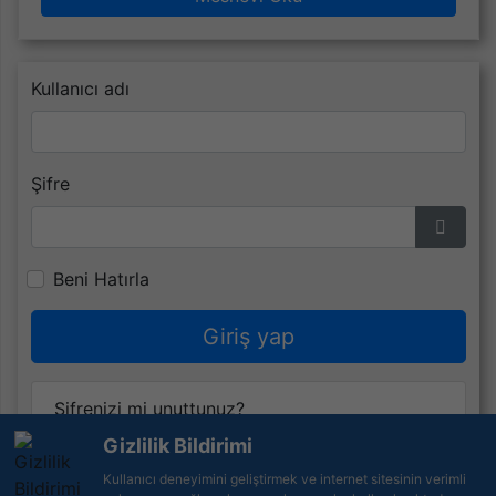
Kullanıcı adı
Şifre
Şifrey
Beni Hatırla
Giriş yap
Şifrenizi mi unuttunuz?
Gizlilik Bildirimi
Kullanıcı adınızı mı unuttunuz?
Kullanıcı deneyimini geliştirmek ve internet sitesinin verimli