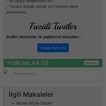
- Bu yazıyı beğendiniz mi?
- Yazara destek olmak için kitabını satın
alabilirsiniz.
Fuzûlî Twitler
İnciler, domuzlar ve yapbozun parçaları...
Kitabı Satın Al
YORUMLAR (
0
)
Yorum yaz
İlgili Makaleler
Neden Böyle Olduk?