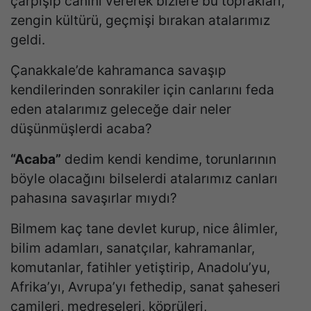
çarpışıp canını vererek bizlere bu toprakları,
zengin kültürü, geçmişi bırakan atalarımız
geldi.
Çanakkale’de kahramanca savaşıp
kendilerinden sonrakiler için canlarını feda
eden atalarımız geleceğe dair neler
düşünmüşlerdi acaba?
“Acaba”
dedim kendi kendime, torunlarının
böyle olacağını bilselerdi atalarımız canları
pahasına savaşırlar mıydı?
Bilmem kaç tane devlet kurup, nice âlimler,
bilim adamları, sanatçılar, kahramanlar,
komutanlar, fatihler yetiştirip, Anadolu’yu,
Afrika’yı, Avrupa’yı fethedip, sanat şaheseri
camileri, medreseleri, köprüleri,