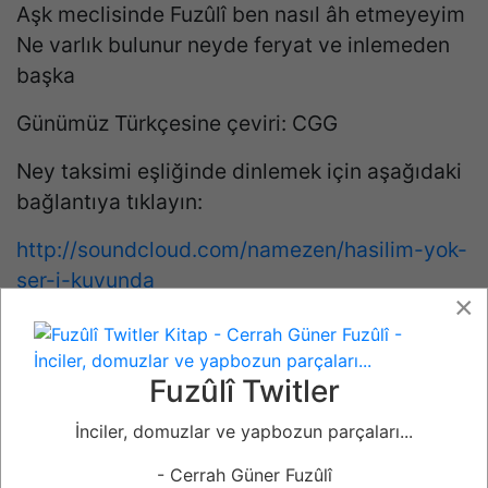
Aşk meclisinde Fuzûlî ben nasıl âh etmeyeyim
Ne varlık bulunur neyde feryat ve inlemeden
başka
Günümüz Türkçesine çeviri: CGG
Ney taksimi eşliğinde dinlemek için aşağıdaki
bağlantıya tıklayın:
http://soundcloud.com/namezen/hasilim-yok-
ser-i-kuyunda
×
Gam Meclisinin Neyi – Fuzûlî Gazeli
Fuzûlî Twitler
İnciler, domuzlar ve yapbozun parçaları...
- Bu yazıyı beğendiniz mi?
- Yazara destek olmak için kitabını satın
- Cerrah Güner Fuzûlî