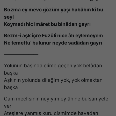
Bozma ey mevc gözüm yaşı habâbın ki bu
seyl
Koymadı hiç imâret bu binâdan gayrı
Bezm-i aşk içre Fuzûlî nice âh eylemeyem
Ne temettu’ bulunur neyde sadâdan gayrı
———————
Yolunun başında elime geçen yok belâdan
başka
Aşkının yolunda dileğim yok, yok olmaktan
başka
Gam meclisinin neyiyim ey âh ne bulsan yele
ver
Ateşlere yanmış kuru cismimde havadan