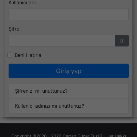
Kullanıcı adı
Şifre
Şifrey
Beni Hatırla
Giriş yap
Şifrenizi mi unuttunuz?
Kullanıcı adınızı mı unuttunuz?
Copyright ©2020 - 2026
Cerrah Güner Fuzûlî
- Her Hakkı