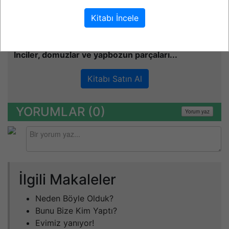
alabilirsiniz.
Kitabı İncele
Fuzûlî Twitler
İnciler, domuzlar ve yapbozun parçaları...
Kitabı Satın Al
YORUMLAR (
0
)
Yorum yaz
İlgili Makaleler
Neden Böyle Olduk?
Bunu Bize Kim Yaptı?
Evimiz yanıyor!