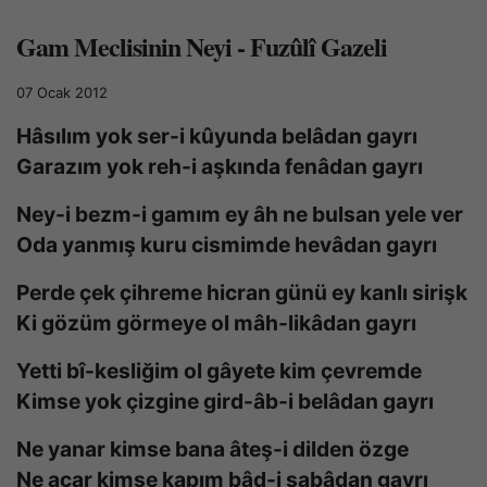
Gam Meclisinin Neyi - Fuzûlî Gazeli
07 Ocak 2012
Hâsılım yok ser-i kûyunda belâdan gayrı
Garazım yok reh-i aşkında fenâdan gayrı
Ney-i bezm-i gamım ey âh ne bulsan yele ver
Oda yanmış kuru cismimde hevâdan gayrı
Perde çek çihreme hicran günü ey kanlı sirişk
Ki gözüm görmeye ol mâh-likâdan gayrı
Yetti bî-kesliğim ol gâyete kim çevremde
Kimse yok çizgine gird-âb-i belâdan gayrı
Ne yanar kimse bana âteş-i dilden özge
Ne açar kimse kapım bâd-i sabâdan gayrı